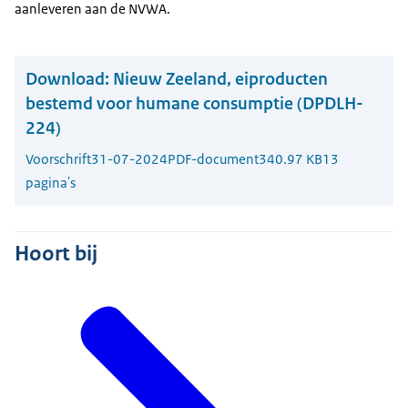
aanleveren aan de NVWA.
Download:
Nieuw Zeeland, eiproducten
bestemd voor humane consumptie (DPDLH-
224)
Voorschrift
31-07-2024
PDF-document
340.97 KB
13
pagina's
Hoort bij