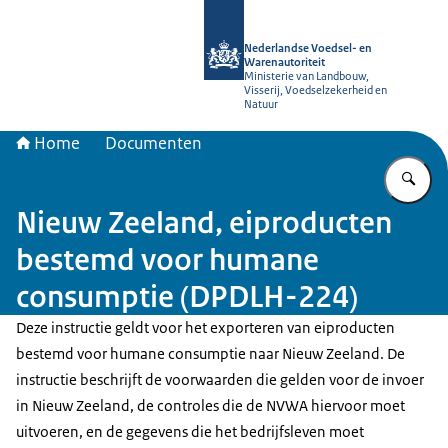
Naar de homepage van NVWA
Nederlandse Voedsel- en
Warenautoriteit
Ministerie van Landbouw,
Visserij, Voedselzekerheid en
Natuur
Home
Documenten
Vu
Nieuw Zeeland, eiproducten
bestemd voor humane
consumptie (DPDLH-224)
Deze instructie geldt voor het exporteren van eiproducten
bestemd voor humane consumptie naar Nieuw Zeeland. De
instructie beschrijft de voorwaarden die gelden voor de invoer
in Nieuw Zeeland, de controles die de NVWA hiervoor moet
uitvoeren, en de gegevens die het bedrijfsleven moet