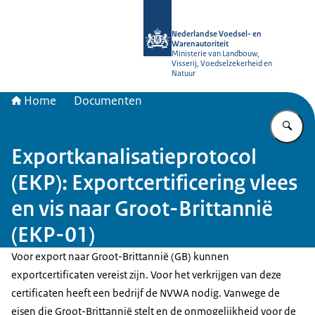
Naar de homepage van NVWA
Nederlandse Voedsel- en
Warenautoriteit
Ministerie van Landbouw,
Visserij, Voedselzekerheid en
Natuur
Home
Documenten
Vu
Exportkanalisatieprotocol
(EKP): Exportcertificering vlees
en vis naar Groot-Brittannië
(EKP-01)
Voor export naar Groot-Brittannië (GB) kunnen
exportcertificaten vereist zijn. Voor het verkrijgen van deze
certificaten heeft een bedrijf de NVWA nodig. Vanwege de
eisen die Groot-Brittannië stelt en de onmogelijkheid voor de