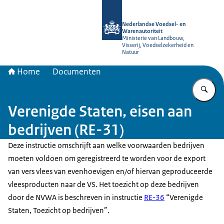
Naar de homepage van NVWA
Nederlandse Voedsel- en
Warenautoriteit
Ministerie van Landbouw,
Visserij, Voedselzekerheid en
Natuur
Home
Documenten
Vu
Verenigde Staten, eisen aan
bedrijven (RE-31)
Deze instructie omschrijft aan welke voorwaarden bedrijven
moeten voldoen om geregistreerd te worden voor de export
van vers vlees van evenhoevigen en/of hiervan geproduceerde
vleesproducten naar de VS. Het toezicht op deze bedrijven
door de NVWA is beschreven in instructie
RE-36
“Verenigde
Staten, Toezicht op bedrijven”.