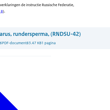
verklaringen de instructie Russische Federatie,
18
).
arus, rundersperma, (RNDSU-42)
6
PDF-document
83.47 KB
1 pagina