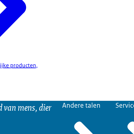
lijke producten,
d van mens, dier
Andere talen
Servic