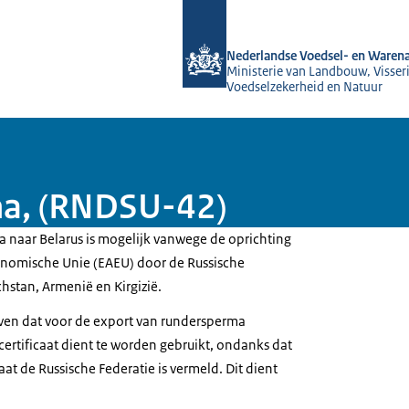
Naar de homepage van NVWA
Nederlandse Voedsel- en Warena
Ministerie van Landbouw, Visseri
Voedselzekerheid en Natuur
ma, (RNDSU-42)
 naar Belarus is mogelijk vanwege de oprichting
onomische Unie (EAEU) door de Russische
chstan, Armenië en Kirgizië.
ven dat voor de export van rundersperma
certificaat dient te worden gebruikt, ondanks dat
icaat de Russische Federatie is vermeld. Dit dient