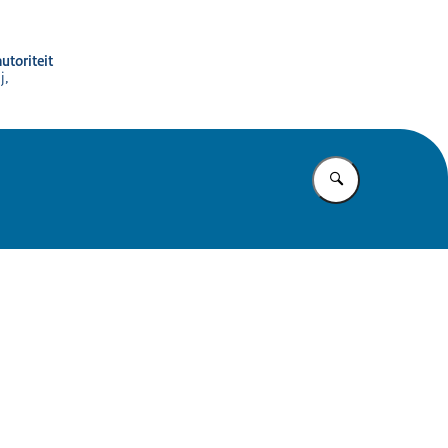
utoriteit
j,
Vul in wat u z