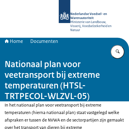
Naar de homepage van NVWA
Nederlandse Voedsel- en
Warenautoriteit
Ministerie van Landbouw,
Visserij, Voedselzekerheid en
Natuur
Home
Documenten
Vu
Nationaal plan voor
veetransport bij extreme
temperaturen (HTSL-
TRTPECOL-WLZVL-05)
In het nationaal plan voor veetransport bij extreme
temperaturen (hierna nationaal plan) staat vastgelegd welke
afspraken er tussen de NVWA en de sectorpartijen zijn gemaakt
over het transport van dieren bij extreme