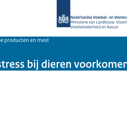
Naar de homepage van NVWA
Nederlandse Voedsel- en Warena
Ministerie van Landbouw, Visseri
Voedselzekerheid en Natuur
jke producten en mest
stress bij dieren voorkome