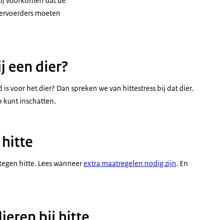
zij voorkomen dat de
 vervoerders moeten
j een dier?
 is voor het dier? Dan spreken we van hittestress bij dat dier.
p kunt inschatten.
 hitte
tegen hitte. Lees wanneer
extra maatregelen nodig zijn
. En
ieren bij hitte