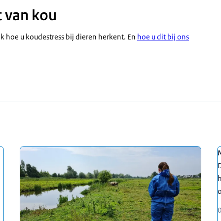
ft van kou
ijk hoe u koudestress bij dieren herkent. En
hoe u dit bij ons
M
h
o