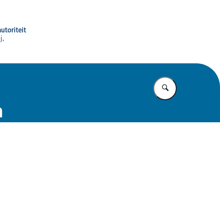
utoriteit
j,
Vul in wat u z
n