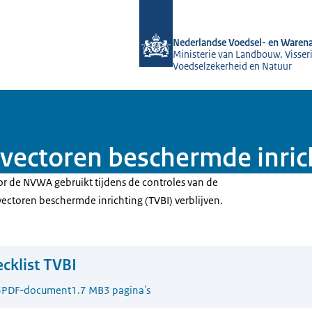
Naar de homepage van NVWA
Nederlandse Voedsel- en Warena
Ministerie van Landbouw, Visseri
Voedselzekerheid en Natuur
 vectoren beschermde inric
or de NVWA gebruikt tijdens de controles van de
vectoren beschermde inrichting (TVBI) verblijven.
cklist TVBI
6
PDF-document
1.7 MB
3 pagina's