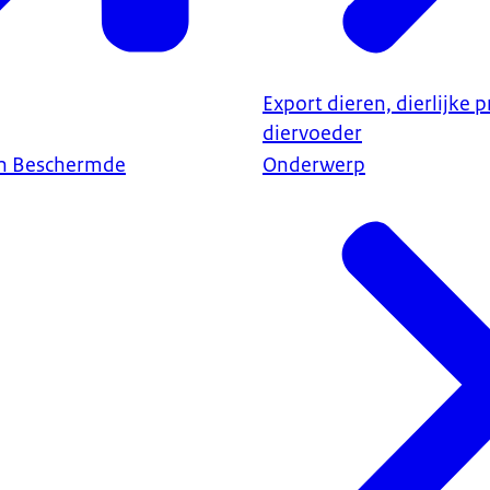
Export dieren, dierlijke 
diervoeder
en Beschermde
Onderwerp