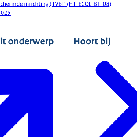
chermde inrichting (TVBI) (HT-ECOL-BT-08)
2025
dit onderwerp
Hoort bij