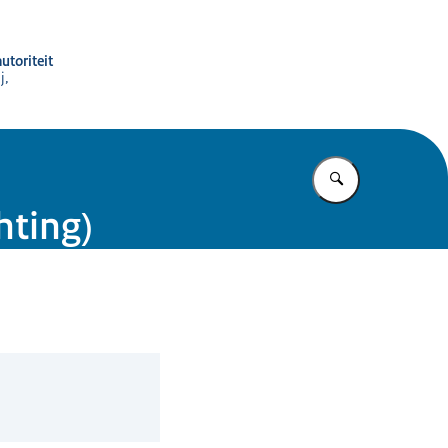
utoriteit
j,
Vul in wat u z
hting)