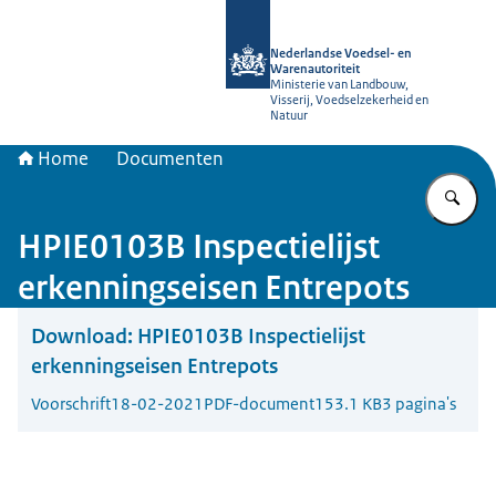
Naar de homepage van NVWA
Nederlandse Voedsel- en
Warenautoriteit
Ministerie van Landbouw,
Visserij, Voedselzekerheid en
Natuur
Home
Documenten
Vu
HPIE0103B Inspectielijst
erkenningseisen Entrepots
Download:
HPIE0103B Inspectielijst
erkenningseisen Entrepots
Voorschrift
18-02-2021
PDF-document
153.1 KB
3 pagina's