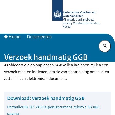
Naar de homepage van NVWA
Nederlandse Voedsel- en
Warenautoriteit
Ministerie van Landbouw,
Visserij, Voedselzekerheid en
Natuur
Home
Documenten
Vu
Verzoek handmatig GGB
Aanbieders die op papier een GGB willen indienen, zullen een
verzoek moeten indienen, om de vooraanmelding om te laten
zetten in een elektronisch document.
Download:
Verzoek handmatig GGB
Formulier
08-07-2025
OpenDocument-tekst
53.53 KB
1
pagina