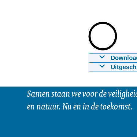
Downloa
Video NVWA h
Uitgesch
21-03-2023
mp
NVWA houdt 5 v
Download
De Nederlandse
Samen staan we voor de veilighei
maart 5 inwone
en natuur. Nu en in de toekomst.
Ondertiteling
illegaal vange
srt
de woningen en
machines voor 
Download
beslag gelegd 