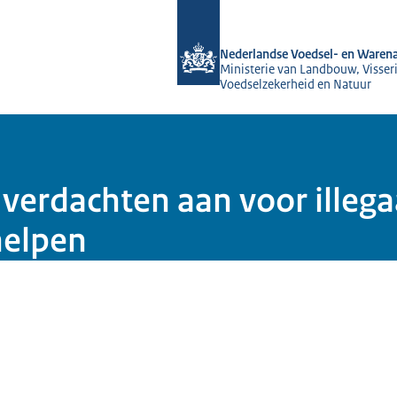
Naar de homepage van NVWA
Nederlandse Voedsel- en Warena
Ministerie van Landbouw, Visseri
Voedselzekerheid en Natuur
erdachten aan voor illega
helpen