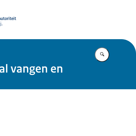
utoriteit
j,
Vul in wat u z
al vangen en