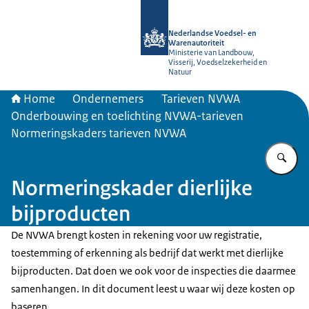
Naar de homepage van NVWA
Nederlandse Voedsel- en
Warenautoriteit
Ministerie van Landbouw,
Visserij, Voedselzekerheid en
Natuur
Home
Ondernemers
Tarieven NVWA
Onderbouwing en toelichting NVWA-tarieven
Normeringskaders tarieven NVWA
Vu
Normeringskader dierlijke
bijproducten
De NVWA brengt kosten in rekening voor uw registratie,
toestemming of erkenning als bedrijf dat werkt met dierlijke
bijproducten. Dat doen we ook voor de inspecties die daarmee
samenhangen. In dit document leest u waar wij deze kosten op
baseren.