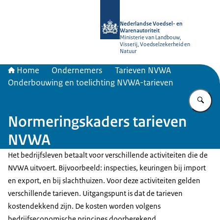
Naar de homepage van NVWA
Nederlandse Voedsel- en
Warenautoriteit
Ministerie van Landbouw,
Visserij, Voedselzekerheid en
Natuur
Home
Ondernemers
Tarieven NVWA
Onderbouwing en toelichting NVWA-tarieven
Vu
Normeringskaders tarieven
NVWA
Het bedrijfsleven betaalt voor verschillende activiteiten die de
NVWA uitvoert. Bijvoorbeeld: inspecties, keuringen bij import
en export, en bij slachthuizen. Voor deze activiteiten gelden
verschillende tarieven. Uitgangspunt is dat de tarieven
kostendekkend zijn. De kosten worden volgens
bedrijfseconomische principes doorberekend.