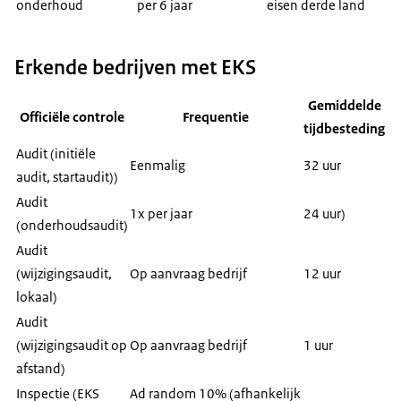
onderhoud
per 6 jaar
eisen derde land
Erkende bedrijven met EKS
Gemiddelde
Officiële controle
Frequentie
tijdbesteding
Audit (initiële
Eenmalig
32 uur
audit, startaudit))
Audit
1x per jaar
24 uur)
(onderhoudsaudit)
Audit
(wijzigingsaudit,
Op aanvraag bedrijf
12 uur
lokaal)
Audit
(wijzigingsaudit op
Op aanvraag bedrijf
1 uur
afstand)
Inspectie (EKS
Ad random 10% (afhankelijk