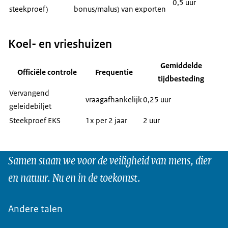
0,5 uur
steekproef)
bonus/malus) van exporten
Koel- en vrieshuizen
Gemiddelde
Officiële controle
Frequentie
tijdbesteding
Vervangend
vraagafhankelijk
0,25 uur
geleidebiljet
Steekproef EKS
1x per 2 jaar
2 uur
Samen staan we voor de veiligheid van mens, dier
en natuur. Nu en in de toekomst.
Andere talen