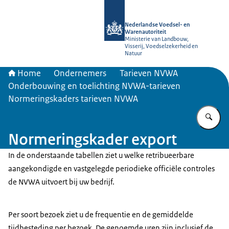
Naar de homepage van NVWA
Nederlandse Voedsel- en
Warenautoriteit
Ministerie van Landbouw,
Visserij, Voedselzekerheid en
Natuur
Home
Ondernemers
Tarieven NVWA
Onderbouwing en toelichting NVWA-tarieven
Normeringskaders tarieven NVWA
Vu
Normeringskader export
In de onderstaande tabellen ziet u welke retribueerbare
aangekondigde en vastgelegde periodieke officiële controles
de NVWA uitvoert bij uw bedrijf.
Per soort bezoek ziet u de frequentie en de gemiddelde
tijdbesteding per bezoek. De genoemde uren zijn inclusief de