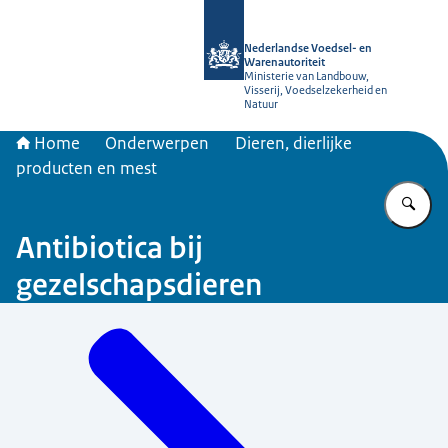
Naar de homepage van NVWA
Nederlandse Voedsel- en
Warenautoriteit
Ministerie van Landbouw,
Visserij, Voedselzekerheid en
Natuur
Home
Onderwerpen
Dieren, dierlijke
producten en mest
Vu
Antibiotica bij
gezelschapsdieren
Menu