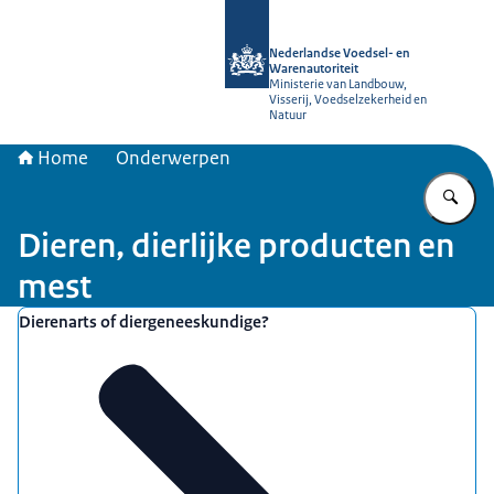
Naar de homepage van NVWA
Nederlandse Voedsel- en
Warenautoriteit
Ministerie van Landbouw,
Visserij, Voedselzekerheid en
Natuur
Home
Onderwerpen
Vu
Dieren, dierlijke producten en
mest
Uitgelicht
Dierenarts of diergeneeskundige?