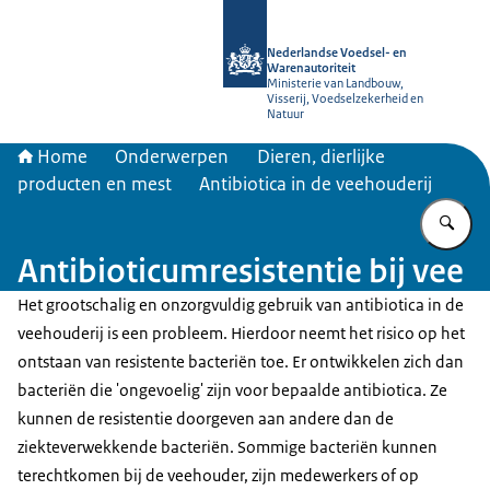
Naar de homepage van NVWA
Nederlandse Voedsel- en
Warenautoriteit
Ministerie van Landbouw,
Visserij, Voedselzekerheid en
Natuur
Home
Onderwerpen
Dieren, dierlijke
producten en mest
Antibiotica in de veehouderij
Vu
Antibioticumresistentie bij vee
Het grootschalig en onzorgvuldig gebruik van antibiotica in de
veehouderij is een probleem. Hierdoor neemt het risico op het
ontstaan van resistente bacteriën toe. Er ontwikkelen zich dan
bacteriën die 'ongevoelig' zijn voor bepaalde antibiotica. Ze
kunnen de resistentie doorgeven aan andere dan de
ziekteverwekkende bacteriën. Sommige bacteriën kunnen
terechtkomen bij de veehouder, zijn medewerkers of op