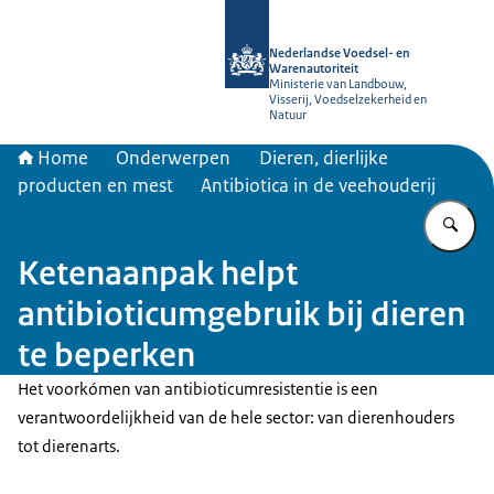
Naar de homepage van NVWA
Nederlandse Voedsel- en
Warenautoriteit
Ministerie van Landbouw,
Visserij, Voedselzekerheid en
Natuur
Home
Onderwerpen
Dieren, dierlijke
producten en mest
Antibiotica in de veehouderij
Vu
Ketenaanpak helpt
antibioticumgebruik bij dieren
te beperken
Het voorkómen van antibioticumresistentie is een
verantwoordelijkheid van de hele sector: van dierenhouders
tot dierenarts.