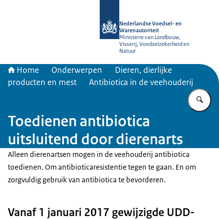
Naar de homepage van NVWA
Nederlandse Voedsel- en
Warenautoriteit
Ministerie van Landbouw,
Visserij, Voedselzekerheid en
Natuur
Home
Onderwerpen
Dieren, dierlijke
producten en mest
Antibiotica in de veehouderij
Vu
Toedienen antibiotica
uitsluitend door dierenarts
Alleen dierenartsen mogen in de veehouderij antibiotica
toedienen. Om antibioticaresistentie tegen te gaan. En om
zorgvuldig gebruik van antibiotica te bevorderen.
Vanaf 1 januari 2017 gewijzigde UDD-