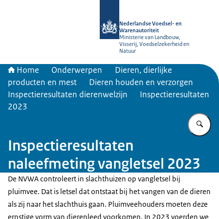
Naar de homepage van NVWA
Nederlandse Voedsel- en
Warenautoriteit
Ministerie van Landbouw,
Visserij, Voedselzekerheid en
Natuur
Home
Onderwerpen
Dieren, dierlijke
producten en mest
Dieren houden en verzorgen
Inspectieresultaten dierenwelzijn
Inspectieresultaten
2023
Vu
Inspectieresultaten
naleefmeting vangletsel 2023
De NVWA controleert in slachthuizen op vangletsel bij
pluimvee. Dat is letsel dat ontstaat bij het vangen van de dieren
als zij naar het slachthuis gaan. Pluimveehouders moeten deze
ernstige vorm van dierenleed voorkomen. In 2023 voerden we