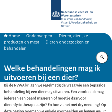
Naar de homepage van NVWA
Nederlandse Voedsel- en
Warenautoriteit
Ministerie van Landbouw,
Visserij, Voedselzekerheid en
Natuur
Home
Onderwerpen
Dieren, dierlijke
producten en mest
Dieren onderzoeken en
behandelen
Vu
Welke behandelingen mag ik
uitvoeren bij een dier?
Bij de NVWA krijgen we regelmatig de vraag wie een bepaalde
behandeling bij een dier mag uitvoeren. Een voorbeeld: mag
iedereen een paard masseren of moet je daarvoor
dierenfysiotherapeut zijn? En hoe zit het met dry needling? Op
deze pagina noemen we enkele voorbeelden en leggen we uit