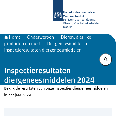
Naar de homepage van NVWA
Nederlandse Voedsel- en
Warenautoriteit
Ministerie van Landbouw,
Visserij, Voedselzekerheid en
Natuur
Home
Onderwerpen
Dieren, dierlijke
producten en mest
Diergeneesmiddelen
Inspectieresultaten diergeneesmiddelen
Vu
Inspectieresultaten
diergeneesmiddelen 2024
Bekijk de resultaten van onze inspecties diergeneesmiddelen
in het jaar 2024.