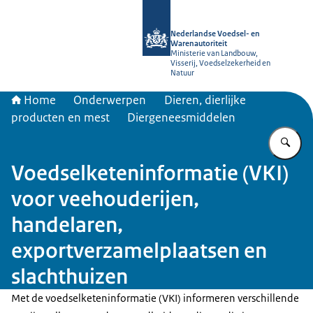
Naar de homepage van NVWA
Nederlandse Voedsel- en
Warenautoriteit
Ministerie van Landbouw,
Visserij, Voedselzekerheid en
Natuur
Home
Onderwerpen
Dieren, dierlijke
producten en mest
Diergeneesmiddelen
Vu
Voedselketeninformatie (VKI)
voor veehouderijen,
handelaren,
exportverzamelplaatsen en
slachthuizen
Met de voedselketeninformatie (VKI) informeren verschillende