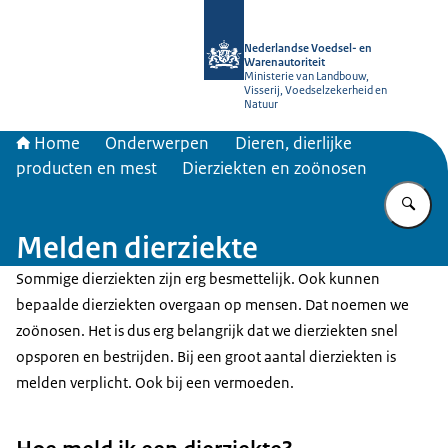
Naar de homepage van NVWA
Nederlandse Voedsel- en
Warenautoriteit
Ministerie van Landbouw,
Visserij, Voedselzekerheid en
Natuur
Home
Onderwerpen
Dieren, dierlijke
producten en mest
Dierziekten en zoönosen
Vu
Melden dierziekte
Sommige dierziekten zijn erg besmettelijk. Ook kunnen
bepaalde dierziekten overgaan op mensen. Dat noemen we
zoönosen. Het is dus erg belangrijk dat we dierziekten snel
opsporen en bestrijden. Bij een groot aantal dierziekten is
melden verplicht. Ook bij een vermoeden.