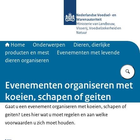
Naar de homepage van NVWA
Nederlandse Voedsel- en
Warenautoriteit
Ministerie van Landbouw,
Visserij, Voedselzekerheid en
Natuur
Home
Onderwerpen
Dieren, dierlijke
producten en mest
Evenementen met levende
dieren organiseren
Vu
Evenementen organiseren met
koeien, schapen of geiten
Gaat u een evenement organiseren met koeien, schapen of
geiten? Lees hier wat u moet regelen en aan welke
voorwaarden u zich moet houden.