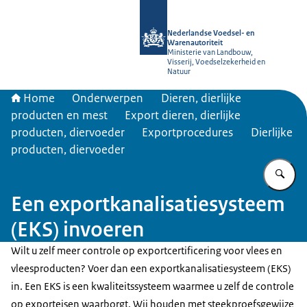
Naar de homepage van NVWA
Nederlandse Voedsel- en
Warenautoriteit
Ministerie van Landbouw,
Visserij, Voedselzekerheid en
Natuur
Home
Onderwerpen
Dieren, dierlijke
producten en mest
Export dieren, dierlijke
producten, diervoeder
Exportprocedures
Dierlijke
producten, diervoeder
Vu
Een exportkanalisatiesysteem
(EKS) invoeren
Wilt u zelf meer controle op exportcertificering voor vlees en
vleesproducten? Voer dan een exportkanalisatiesysteem (EKS)
in. Een EKS is een kwaliteitssysteem waarmee u zelf de controle
op exporteisen waarborgt. Wij houden met steekproefsgewijze