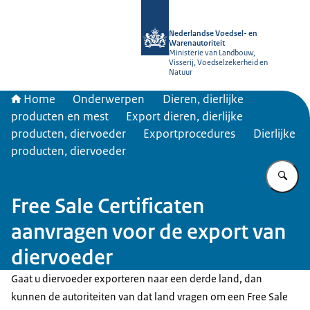
Naar de homepage van NVWA
Nederlandse Voedsel- en
Warenautoriteit
Ministerie van Landbouw,
Visserij, Voedselzekerheid en
Natuur
Home
Onderwerpen
Dieren, dierlijke
producten en mest
Export dieren, dierlijke
producten, diervoeder
Exportprocedures
Dierlijke
producten, diervoeder
Vu
Free Sale Certificaten
aanvragen voor de export van
diervoeder
Gaat u diervoeder exporteren naar een derde land, dan
kunnen de autoriteiten van dat land vragen om een Free Sale