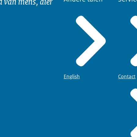
d van mens, dier
English
Contact