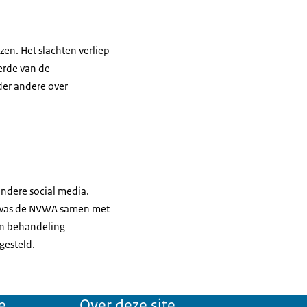
zen. Het slachten verliep
erde van de
der andere over
andere social media.
 was de NVWA samen met
 in behandeling
gesteld.
e
Over deze site