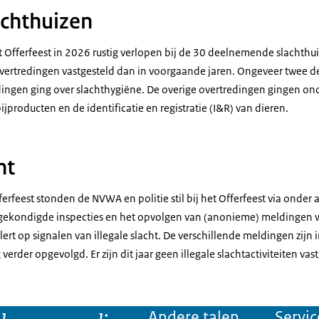
achthuizen
 Offerfeest in 2026 rustig verlopen bij de 30 deelnemende slachthui
overtredingen vastgesteld dan in voorgaande jaren. Ongeveer twee d
ingen ging over slachthygiëne. De overige overtredingen gingen on
bijproducten en de identificatie en registratie (I&R) van dieren.
ht
rfeest stonden de NVWA en politie stil bij het Offerfeest via onder 
gekondigde inspecties en het opvolgen van (anonieme) meldingen
 alert op signalen van illegale slacht. De verschillende meldingen zijn
rder opgevolgd. Er zijn dit jaar geen illegale slachtactiviteiten vast
Andere talen
Servic