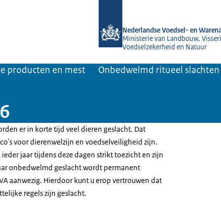
Naar de homepage van NVWA
Nederlandse Voedsel- en Warena
Ministerie van Landbouw, Visseri
Voedselzekerheid en Natuur
jke producten en mest
Onbedwelmd ritueel slachten
26
rden er in korte tijd veel dieren geslacht. Dat
ico's voor dierenwelzijn en voedselveiligheid zijn.
er jaar tijdens deze dagen strikt toezicht en zijn
waar onbedwelmd geslacht wordt permanent
WA aanwezig. Hierdoor kunt u erop vertrouwen dat
elijke regels zijn geslacht.