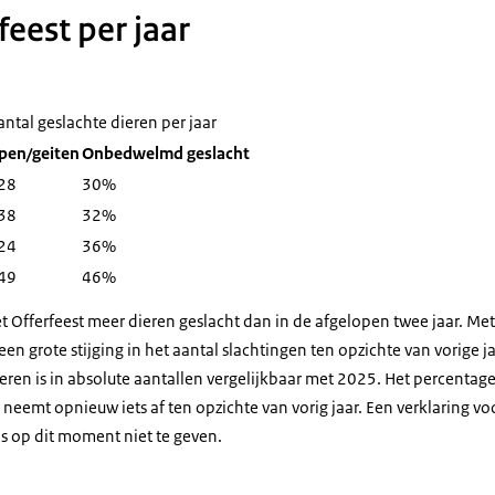
feest per jaar
antal geslachte dieren per jaar
pen/geiten
Onbedwelmd geslacht
28
30%
38
32%
24
36%
49
46%
het Offerfeest meer dieren geslacht dan in de afgelopen twee jaar. Me
en grote stijging in het aantal slachtingen ten opzichte van vorige ja
ren is in absolute aantallen vergelijkbaar met 2025. Het percentage
eemt opnieuw iets af ten opzichte van vorig jaar. Een verklaring voo
is op dit moment niet te geven.