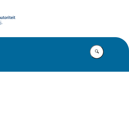
utoriteit
j,
Vul in wat u z