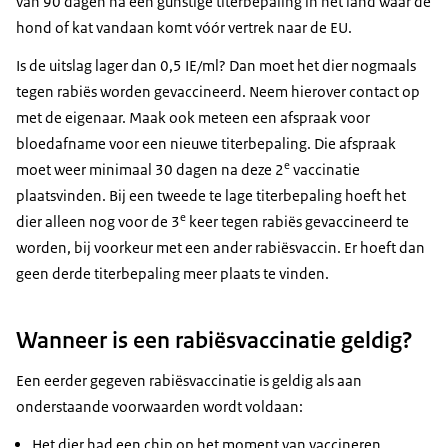
van 90 dagen na een gunstige titerbepaling in het land waar de
hond of kat vandaan komt vóór vertrek naar de EU.
Is de uitslag lager dan 0,5 IE/ml? Dan moet het dier nogmaals
tegen rabiës worden gevaccineerd. Neem hierover contact op
met de eigenaar. Maak ook meteen een afspraak voor
bloedafname voor een nieuwe titerbepaling. Die afspraak
e
moet weer minimaal 30 dagen na deze 2
vaccinatie
plaatsvinden. Bij een tweede te lage titerbepaling hoeft het
e
dier alleen nog voor de 3
keer tegen rabiës gevaccineerd te
worden, bij voorkeur met een ander rabiësvaccin. Er hoeft dan
geen derde titerbepaling meer plaats te vinden.
Wanneer is een rabiësvaccinatie geldig?
Een eerder gegeven rabiësvaccinatie is geldig als aan
onderstaande voorwaarden wordt voldaan:
Het dier had een chip op het moment van vaccineren.