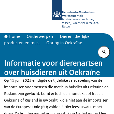
Naar de homepage van NVWA
Nederlandse Voedsel- en
Warenautoriteit
Ministerie van Landbouw,
Visserij, Voedselzekerheid en
Natuur
Home
Onderwerpen
Dieren, dierlijke
producten en mest
Oorlog in Oekraïne
Vu
Informatie voor dierenartsen
over huisdieren uit Oekraïne
Op 15 juni 2023 eindigde de tijdelijke versoepeling van de
importeisen voor mensen die met hun huisdier uit Oekraïne en
Rusland zijn gevlucht. Komt er toch een hond, kat of fret uit
Oekraïne of Rusland in uw praktijk die niet aan de importeisen
van de Europese Unie (EU) voldoet? Hier leest u wat u moet
doen. Zo houden we het risico op rabiës in Nederland zo klein