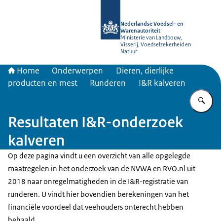
Naar de homepage van NVWA
Nederlandse Voedsel- en
Warenautoriteit
Ministerie van Landbouw,
Visserij, Voedselzekerheid en
Natuur
Home
Onderwerpen
Dieren, dierlijke
producten en mest
Runderen
I&R kalveren
Vu
Resultaten I&R-onderzoek
kalveren
Op deze pagina vindt u een overzicht van alle opgelegde
maatregelen in het onderzoek van de NVWA en RVO.nl uit
2018 naar onregelmatigheden in de I&R-registratie van
runderen. U vindt hier bovendien berekeningen van het
financiële voordeel dat veehouders onterecht hebben
behaald.