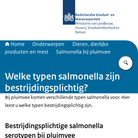
Naar de homepage van NVWA
Nederlandse Voedsel- en
Warenautoriteit
Ministerie van Landbouw,
Visserij, Voedselzekerheid en
Natuur
Home
Onderwerpen
Dieren, dierlijke
producten en mest
Salmonella bij pluimvee
Vu
Welke typen salmonella zijn
bestrijdingsplichtig?
Bij pluimvee komen verschillende typen salmonella voor. Hier
leest u welke typen bestrijdingsplichtig zijn.
Bestrijdingsplichtige salmonella
serotypen bij pluimvee