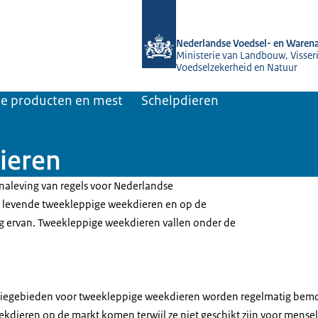
Naar de homepage van NVWA
Nederlandse Voedsel- en Warena
Ministerie van Landbouw, Visseri
Voedselzekerheid en Natuur
jke producten en mest
Schelpdieren
ieren
naleving van regels voor Nederlandse
 levende tweekleppige weekdieren en op de
g ervan. Tweekleppige weekdieren vallen onder de
iegebieden voor tweekleppige weekdieren worden regelmatig bemon
dieren op de markt komen terwijl ze niet geschikt zijn voor mensel