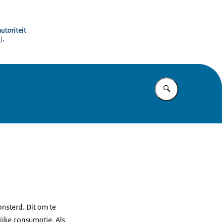
utoriteit
j,
Vul in wat u z
sterd. Dit om te
ijke consumptie. Als