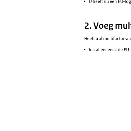
U heeft nu een EU-log
2. Voeg mul
Heeft u al multifactor-a
Installeer eerst de EU