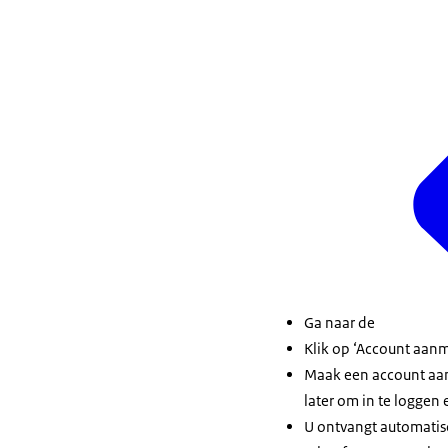
Ga naar de
Klik op ‘Account aan
Maak een account aan 
later om in te loggen 
U ontvangt automatis