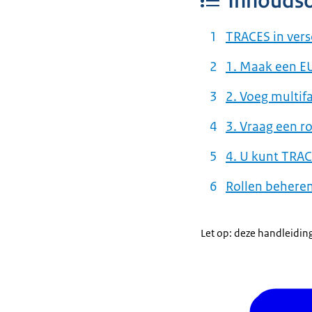
Inhouds
TRACES in vers
1. Maak een E
2. Voeg multif
3. Vraag een r
4. U kunt TRA
Rollen beheren
Let op: deze handleidin