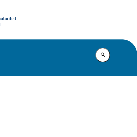
utoriteit
j,
Vul in wat u z