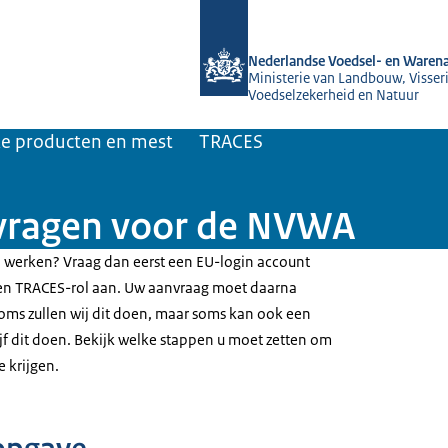
Naar de homepage van NVWA
Nederlandse Voedsel- en Warena
Ministerie van Landbouw, Visseri
Voedselzekerheid en Natuur
jke producten en mest
TRACES
vragen voor de NVWA
 werken? Vraag dan eerst een EU-login account
een TRACES-rol aan. Uw aanvraag moet daarna
ms zullen wij dit doen, maar soms kan ook een
jf dit doen. Bekijk welke stappen u moet zetten om
 krijgen.