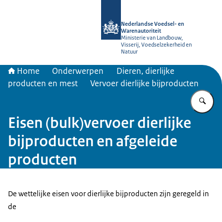
Naar de homepage van NVWA
Nederlandse Voedsel- en
Warenautoriteit
Ministerie van Landbouw,
Visserij, Voedselzekerheid en
Natuur
Home
Onderwerpen
Dieren, dierlijke
producten en mest
Vervoer dierlijke bijproducten
Vu
Eisen (bulk)vervoer dierlijke
bijproducten en afgeleide
producten
De wettelijke eisen voor dierlijke bijproducten zijn geregeld in
de