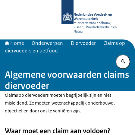
Naar de homepage van NVWA
Nederlandse Voedsel- en
Warenautoriteit
Ministerie van Landbouw,
Visserij, Voedselzekerheid en
Natuur
Home
Onderwerpen
Diervoeder
Claims op
diervoeders en petfood
Vu
Algemene voorwaarden claims
diervoeder
Claims op diervoeders moeten begrijpelijk zijn en niet
misleidend. Ze moeten wetenschappelijk onderbouwd,
objectief en door ons te verifiëren zijn.
Waar moet een claim aan voldoen?