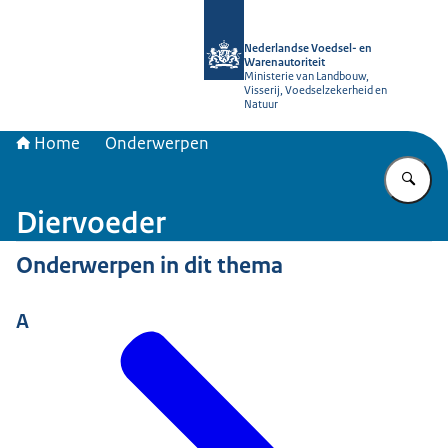
Naar de homepage van NVWA
Nederlandse Voedsel- en
Warenautoriteit
Ministerie van Landbouw,
Visserij, Voedselzekerheid en
Natuur
Home
Onderwerpen
Vu
Diervoeder
Onderwerpen in dit thema
A