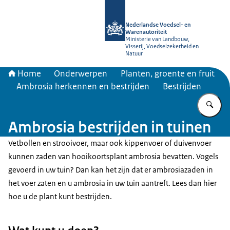
Naar de homepage van NVWA
Nederlandse Voedsel- en
Warenautoriteit
Ministerie van Landbouw,
Visserij, Voedselzekerheid en
Natuur
Home
Onderwerpen
Planten, groente en fruit
Ambrosia herkennen en bestrijden
Bestrijden
Vu
Ambrosia bestrijden in tuinen
Vetbollen en strooivoer, maar ook kippenvoer of duivenvoer
kunnen zaden van hooikoortsplant ambrosia bevatten. Vogels
gevoerd in uw tuin? Dan kan het zijn dat er ambrosiazaden in
het voer zaten en u ambrosia in uw tuin aantreft. Lees dan hier
hoe u de plant kunt bestrijden.