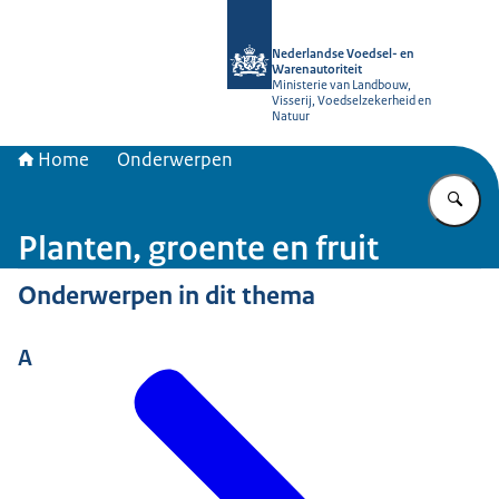
Naar de homepage van NVWA
Nederlandse Voedsel- en
Warenautoriteit
Ministerie van Landbouw,
Visserij, Voedselzekerheid en
Natuur
Home
Onderwerpen
Vu
Planten, groente en fruit
Onderwerpen in dit thema
A