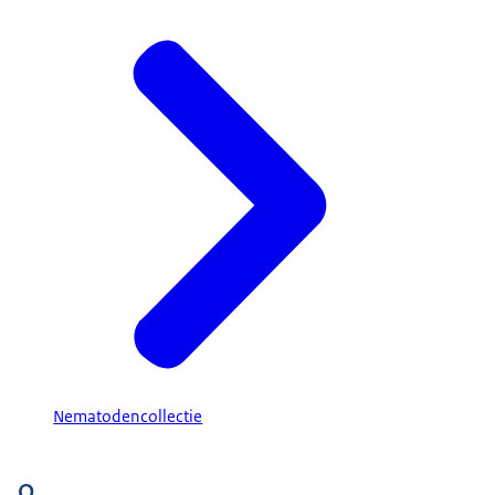
Nematodencollectie
O