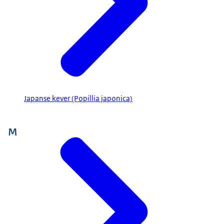
Japanse kever (Popillia japonica)
M