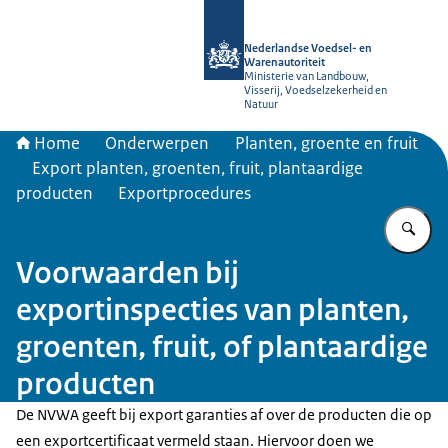
Naar de homepage van NVWA
Nederlandse Voedsel- en
Warenautoriteit
Ministerie van Landbouw,
Visserij, Voedselzekerheid en
Natuur
Home
Onderwerpen
Planten, groente en fruit
Export planten, groenten, fruit, plantaardige
producten
Exportprocedures
Vu
Voorwaarden bij
exportinspecties van planten,
groenten, fruit, of plantaardige
producten
De NVWA geeft bij export garanties af over de producten die op
een exportcertificaat vermeld staan. Hiervoor doen we