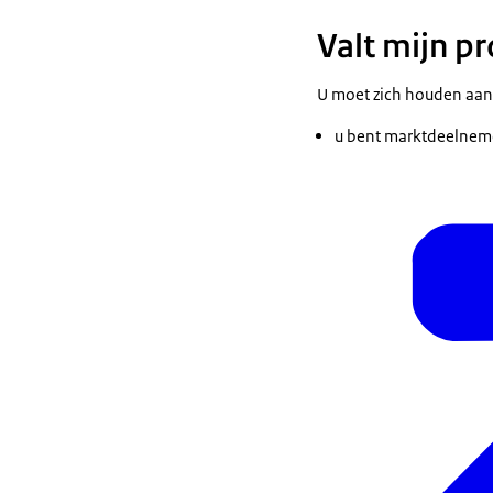
Valt mijn p
U moet zich houden aan 
u bent marktdeelnemer