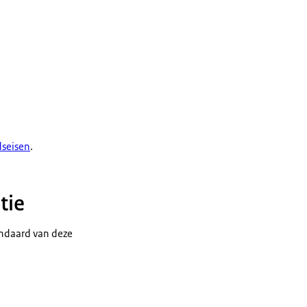
dseisen
.
tie
andaard van deze