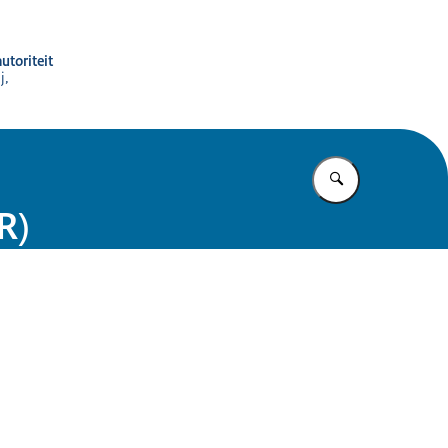
utoriteit
j,
Vul in wat u z
R)