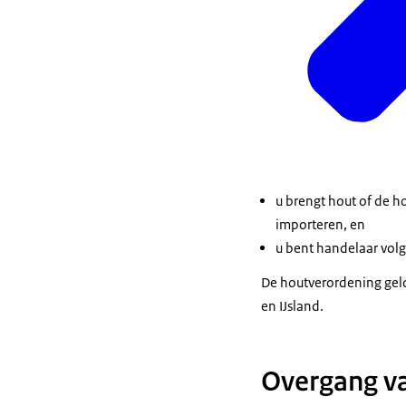
u brengt hout of de h
importeren, en
u bent handelaar vol
De houtverordening geld
en IJsland.
Overgang v