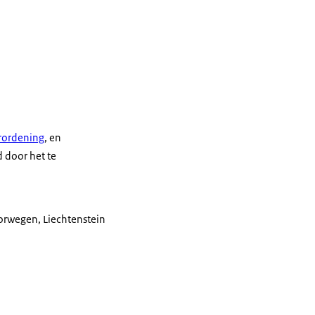
erordening
, en
 door het te
orwegen, Liechtenstein