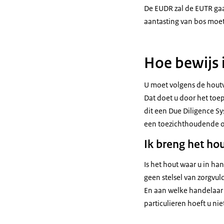
De EUDR zal de EUTR ga
aantasting van bos moe
Hoe bewijs i
U moet volgens de hout
Dat doet u door het toep
dit een Due Diligence Sy
een toezichthoudende o
Ik breng het hou
Is het hout waar u in ha
geen stelsel van zorgvu
En aan welke handelaar
particulieren hoeft u ni