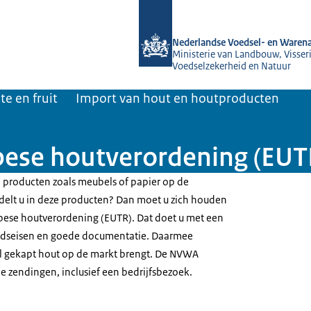
Naar de homepage van NVWA
Nederlandse Voedsel- en Warena
Ministerie van Landbouw, Visseri
Voedselzekerheid en Natuur
te en fruit
Import van hout en houtproducten
pese houtverordening (EUT
n producten zoals meubels of papier op de
delt u in deze producten? Dan moet u zich houden
opese houtverordening (EUTR). Dat doet u met een
eidseisen en goede documentatie. Daarmee
al gekapt hout op de markt brengt. De NVWA
e zendingen, inclusief een bedrijfsbezoek.