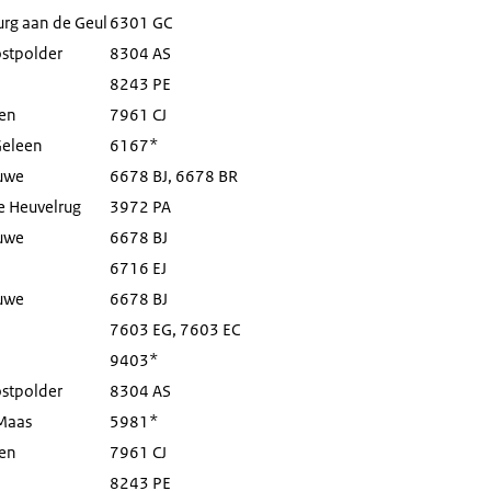
rg aan de Geul
6301 GC
stpolder
8304 AS
8243 PE
en
7961 CJ
Geleen
6167*
uwe
6678 BJ, 6678 BR
e Heuvelrug
3972 PA
uwe
6678 BJ
6716 EJ
uwe
6678 BJ
7603 EG, 7603 EC
9403*
stpolder
8304 AS
Maas
5981*
en
7961 CJ
8243 PE