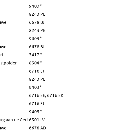
9403*
8243 PE
uwe
6678 BJ
8243 PE
9403*
uwe
6678 BJ
rt
3417*
stpolder
8304*
6716 EJ
8243 PE
9403*
6716 EE, 6716 EK
6716 EJ
9403*
rg aan de Geul
6301 LV
uwe
6678 AD