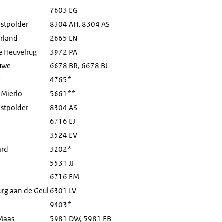
7603 EG
stpolder
8304 AH, 8304 AS
rland
2665 LN
e Heuvelrug
3972 PA
uwe
6678 BR, 6678 BJ
k
4765*
-Mierlo
5661**
stpolder
8304 AS
6716 EJ
3524 EV
ard
3202*
5531 JJ
6716 EM
rg aan de Geul
6301 LV
9403*
Maas
5981 DW, 5981 EB