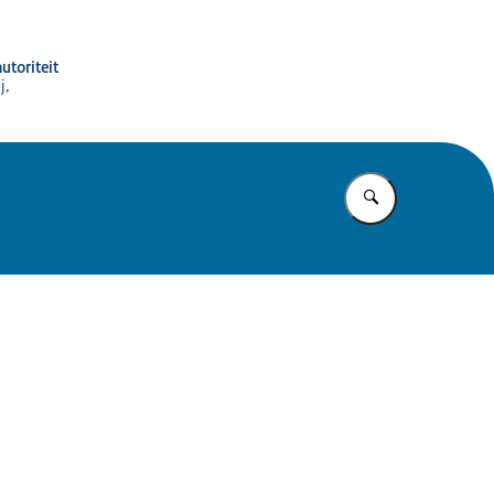
utoriteit
j,
Vul in wat u z