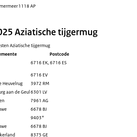
mermeer
1118 AP
25 Aziatische tijgermug
sten Aziatische tijgermug
emeente
Postcode
6716 EK, 6716 ES
6716 EV
e Heuvelrug
3972 RM
rg aan de Geul
6301 LV
en
7961 AG
uwe
6678 BJ
9403*
uwe
6678 BJ
kerland
8375 GE