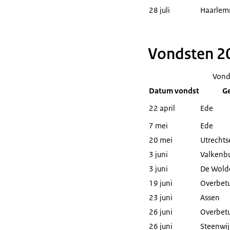
28 juli
Haarlem
Vondsten 20
Vond
Datum vondst
G
22 april
Ede
7 mei
Ede
20 mei
Utrechts
3 juni
Valkenbu
3 juni
De Wold
19 juni
Overbet
23 juni
Assen
26 juni
Overbet
26 juni
Steenwij