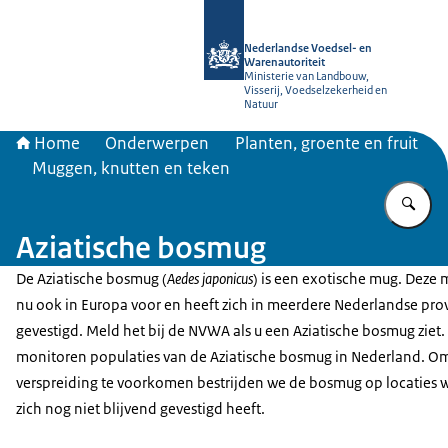
Naar de homepage van NVWA
Nederlandse Voedsel- en
Warenautoriteit
Ministerie van Landbouw,
Visserij, Voedselzekerheid en
Natuur
Home
Onderwerpen
Planten, groente en fruit
Muggen, knutten en teken
Vu
Aziatische bosmug
De Aziatische bosmug (
Aedes japonicus
) is een exotische mug. Deze
nu ook in Europa voor en heeft zich in meerdere Nederlandse pro
gevestigd. Meld het bij de NVWA als u een Aziatische bosmug ziet.
monitoren populaties van de Aziatische bosmug in Nederland. O
verspreiding te voorkomen bestrijden we de bosmug op locaties 
zich nog niet blijvend gevestigd heeft.