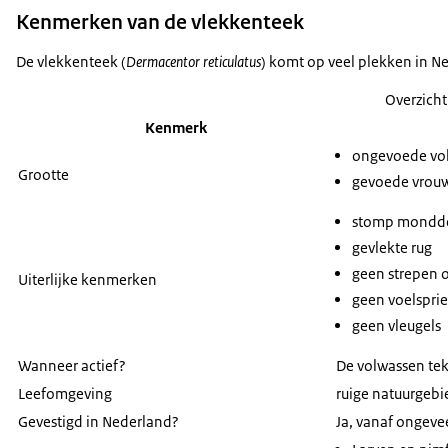
Kenmerken van de vlekkenteek
De vlekkenteek (
Dermacentor reticulatus
) komt op veel plekken in N
Overzich
Kenmerk
ongevoede vo
Grootte
gevoede vrouwe
stomp mondd
gevlekte rug
geen strepen 
Uiterlijke kenmerken
geen voelspri
geen vleugels
Wanneer actief?
De volwassen teke
Leefomgeving
ruige natuurgebie
Gevestigd in Nederland?
Ja, vanaf ongevee