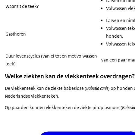
Larven en nimf
Waar zit de teek?
Volwassen vlek
Larven en nimf
Volwassen teke
Gastheren
honden.
Volwassen tek
Duur levenscyclus (van ei tot en met volwassen
van een paar maa
teek)
Welke ziekten kan de vlekkenteek overdragen?
De vlekkenteek kan de ziekte babesiose (
Babesia canis
) op honden 
Nederlandse vlekkenteken.
Op paarden kunnen vlekkenteken de ziekte piroplasmose (
Babesia