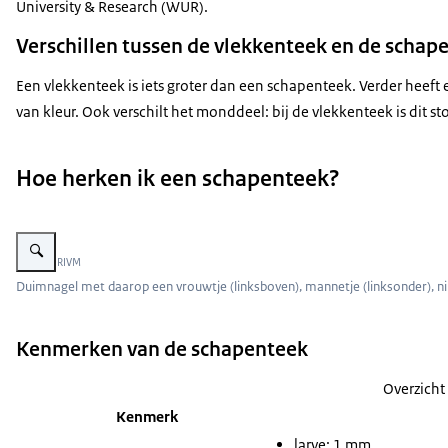
University & Research (WUR).
Verschillen tussen de vlekkenteek en de schap
Een vlekkenteek is iets groter dan een schapenteek. Verder heeft
van kleur. Ook verschilt het monddeel: bij de vlekkenteek is dit s
Hoe herken ik een schapenteek?
Vergroot afbeelding Duimnagel met daarop een vrouwtje (linksboven), manne
Beeld: © RIVM
Duimnagel met daarop een vrouwtje (linksboven), mannetje (linksonder), ni
Kenmerken van de schapenteek
Overzich
Kenmerk
larve: 1 mm