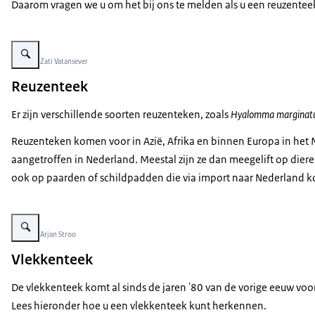
Daarom vragen we u om het bij ons te melden als u een reuzenteek
Vergroot afbeelding Vrouwtje Middellandse Zee-teek op duimnagel
Beeld: © Zati Vatansever
Reuzenteek
Er zijn verschillende soorten reuzenteken, zoals
Hyalomma margina
Reuzenteken komen voor in Azië, Afrika en binnen Europa in het
aangetroffen in Nederland. Meestal zijn ze dan meegelift op diere
ook op paarden of schildpadden die via import naar Nederland k
Vergroot afbeelding Vlekkenteek mannetje (Dermacentor reticulatus)
Beeld: © Arjan Stroo
Vlekkenteek
De vlekkenteek komt al sinds de jaren '80 van de vorige eeuw voo
Lees hieronder hoe u een vlekkenteek kunt herkennen.