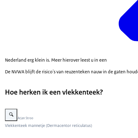
Nederland erg klein is. Meer hierover leest u in een
De NVWA blijft de risico's van reuzenteken nauw in de gaten houden
Hoe herken ik een vlekkenteek?
Vergroot afbeelding Vlekkenteek mannetje (Dermacentor reticulatus)
Beeld: © Arjan Stroo
Vlekkenteek mannetje (Dermacentor reticulatus)