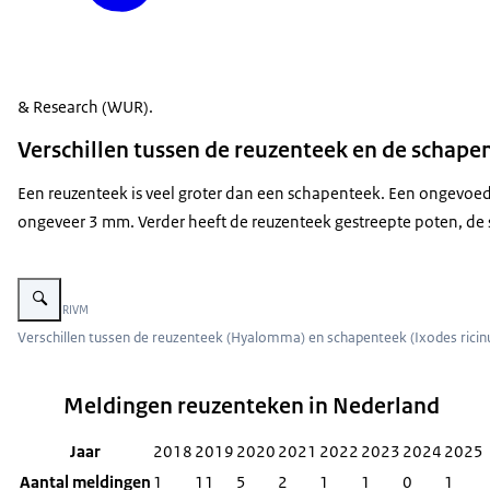
& Research (WUR).
Verschillen tussen de reuzenteek en de schape
Een reuzenteek is veel groter dan een schapenteek. Een ongevo
ongeveer 3 mm. Verder heeft de reuzenteek gestreepte poten, de 
Vergroot afbeelding Verschillen tussen de reuzenteek (Hyalomma) en schap
Beeld: © RIVM
Verschillen tussen de reuzenteek (Hyalomma) en schapenteek (Ixodes ricinu
Meldingen reuzenteken in Nederland
Jaar
2018
2019
2020
2021
2022
2023
2024
2025
Aantal meldingen
1
11
5
2
1
1
0
1