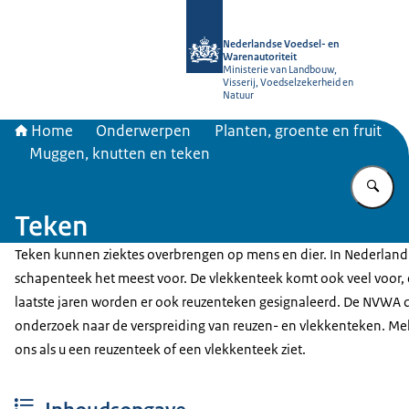
Naar de homepage van NVWA
Nederlandse Voedsel- en
Warenautoriteit
Ministerie van Landbouw,
Visserij, Voedselzekerheid en
Natuur
Home
Onderwerpen
Planten, groente en fruit
Muggen, knutten en teken
Vu
Teken
Teken kunnen ziektes overbrengen op mens en dier. In Nederlan
schapenteek het meest voor. De vlekkenteek komt ook veel voor,
laatste jaren worden er ook reuzenteken gesignaleerd. De NVWA 
onderzoek naar de verspreiding van reuzen- en vlekkenteken. Mel
ons als u een reuzenteek of een vlekkenteek ziet.