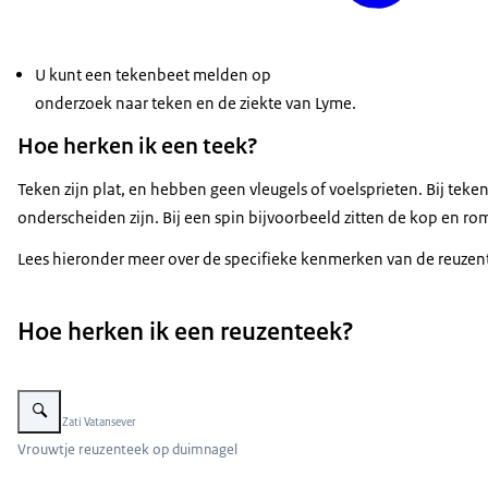
U kunt een tekenbeet melden op
onderzoek naar teken en de ziekte van Lyme.
Hoe herken ik een teek?
Teken zijn plat, en hebben geen vleugels of voelsprieten. Bij teke
onderscheiden zijn. Bij een spin bijvoorbeeld zitten de kop en ro
Lees hieronder meer over de specifieke kenmerken van de reuzen
Hoe herken ik een reuzenteek?
Vergroot afbeelding Vrouwtje Middellandse Zee-teek op duimnagel
Beeld: © Zati Vatansever
Vrouwtje reuzenteek op duimnagel