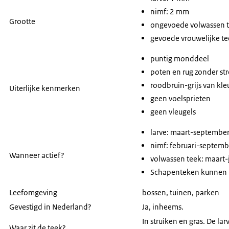
nimf: 2 mm
Grootte
ongevoede volwassen t
gevoede vrouwelijke te
puntig monddeel
poten en rug zonder st
roodbruin-grijs van kle
Uiterlijke kenmerken
geen voelsprieten
geen vleugels
larve: maart-septembe
nimf: februari-septemb
Wanneer actief?
volwassen teek: maart-j
Schapenteken kunnen ni
Leefomgeving
bossen, tuinen, parken
Gevestigd in Nederland?
Ja, inheems.
In struiken en gras. De la
Waar zit de teek?