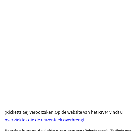
(Rickettsiae) veroorzaken.Op de website van het RIVM vindt u
over ziektes die de reuzenteek overbrengt
.
Paarden kunnen de ziekte piroplasmose (
Babesia caballi
,
Theileria equ