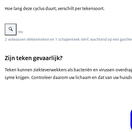
Hoe lang deze cyclus duurt, verschilt per tekensoort.
Vergroot afbeelding Teken op spriet
Beeld: © CMV
2 volwassen vlekkenteken en 1 schapenteek nimf, wachtend op een gasthe
Zijn teken gevaarlijk?
Teken kunnen ziekteverwekkers als bacteriën en virussen overdr
Lyme krijgen. Controleer daarom uw lichaam en dat van uw huisdie