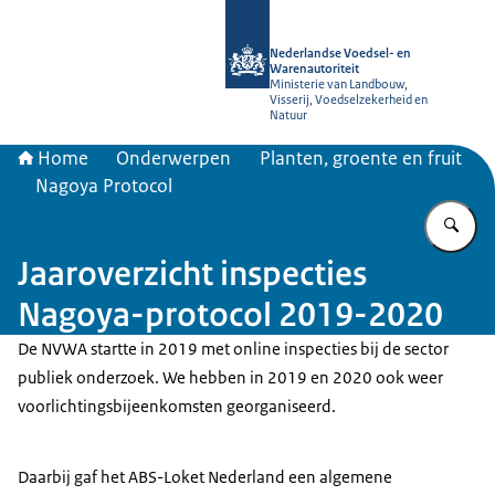
Naar de homepage van NVWA
Nederlandse Voedsel- en
Warenautoriteit
Ministerie van Landbouw,
Visserij, Voedselzekerheid en
Natuur
Home
Onderwerpen
Planten, groente en fruit
Nagoya Protocol
Vu
Jaaroverzicht inspecties
Nagoya-protocol 2019-2020
De NVWA startte in 2019 met online inspecties bij de sector
publiek onderzoek. We hebben in 2019 en 2020 ook weer
voorlichtingsbijeenkomsten georganiseerd.
Daarbij gaf het ABS-Loket Nederland een algemene