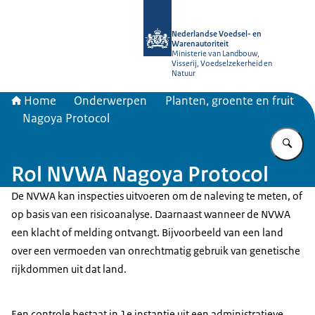
Naar de homepage van NVWA
Nederlandse Voedsel- en
Warenautoriteit
Ministerie van Landbouw,
Visserij, Voedselzekerheid en
Natuur
Home
Onderwerpen
Planten, groente en fruit
Nagoya Protocol
Vu
Rol NVWA Nagoya Protocol
De NVWA kan inspecties uitvoeren om de naleving te meten, of
op basis van een risicoanalyse. Daarnaast wanneer de NVWA
een klacht of melding ontvangt. Bijvoorbeeld van een land
over een vermoeden van onrechtmatig gebruik van genetische
rijkdommen uit dat land.
Een controle bestaat in 1e instantie uit een administratieve