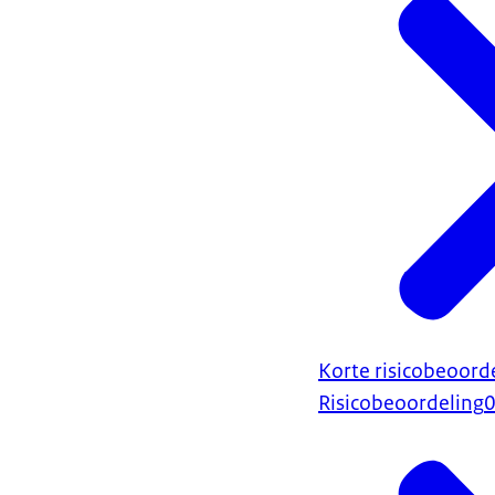
Korte risicobeoorde
Risicobeoordeling