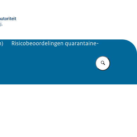
utoriteit
j,
n)
Risicobeoordelingen quarantaine-
Vul in wat u z