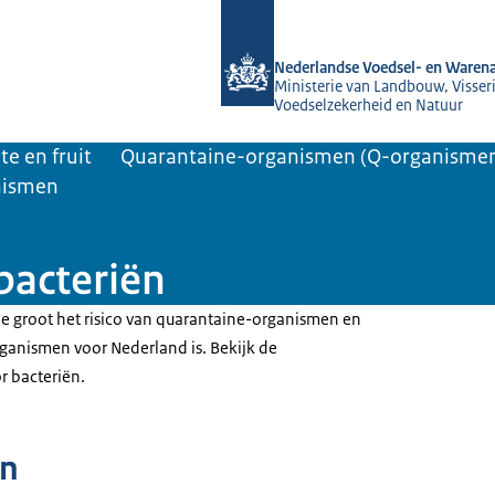
Naar de homepage van NVWA
Nederlandse Voedsel- en Warena
Ministerie van Landbouw, Visseri
Voedselzekerheid en Natuur
te en fruit
Quarantaine-organismen (Q-organisme
nismen
bacteriën
 groot het risico van quarantaine-organismen en
ganismen voor Nederland is. Bekijk de
r bacteriën.
n