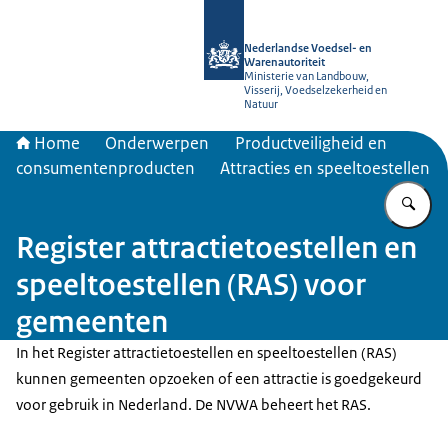
Naar de homepage van NVWA
Nederlandse Voedsel- en
Warenautoriteit
Ministerie van Landbouw,
Visserij, Voedselzekerheid en
Natuur
Home
Onderwerpen
Productveiligheid en
consumentenproducten
Attracties en speeltoestellen
Vu
Register attractietoestellen en
speeltoestellen (RAS) voor
gemeenten
In het Register attractietoestellen en speeltoestellen (RAS)
kunnen gemeenten opzoeken of een attractie is goedgekeurd
voor gebruik in Nederland. De NVWA beheert het RAS.