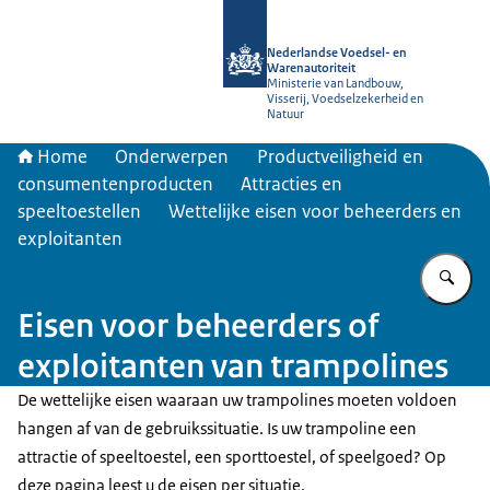
Naar de homepage van NVWA
Nederlandse Voedsel- en
Warenautoriteit
Ministerie van Landbouw,
Visserij, Voedselzekerheid en
Natuur
Home
Onderwerpen
Productveiligheid en
consumentenproducten
Attracties en
speeltoestellen
Wettelijke eisen voor beheerders en
exploitanten
Vu
Eisen voor beheerders of
exploitanten van trampolines
De wettelijke eisen waaraan uw trampolines moeten voldoen
hangen af van de gebruikssituatie. Is uw trampoline een
attractie of speeltoestel, een sporttoestel, of speelgoed? Op
deze pagina leest u de eisen per situatie.