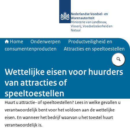
Naar de homepage van NVWA
Nederlandse Voedsel- en
Warenautoriteit
Ministerie van Landbouw,
Visserij, Voedselzekerheid en
Natuur
Home
Onderwerpen
Productveiligheid en
consumentenproducten
Attracties en speeltoestellen
Vu
Wettelijke eisen voor huurders
van attracties of
speeltoestellen
Huurt u attractie- of speeltoestellen? Lees in welke gevallen u
verantwoordelijk bent voor het voldoen aan de wettelijke
eisen. En wanneer het bedrijf waarvan u het toestel huurt
verantwoordelijk is.