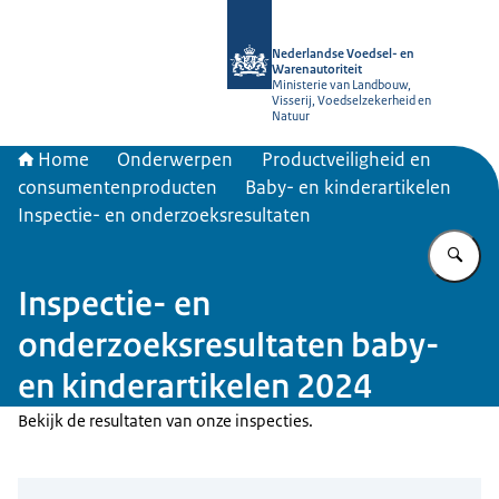
Naar de homepage van NVWA
Nederlandse Voedsel- en
Warenautoriteit
Ministerie van Landbouw,
Visserij, Voedselzekerheid en
Natuur
Home
Onderwerpen
Productveiligheid en
consumentenproducten
Baby- en kinderartikelen
Inspectie- en onderzoeksresultaten
Vu
Inspectie- en
onderzoeksresultaten baby-
en kinderartikelen 2024
Bekijk de resultaten van onze inspecties.