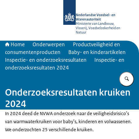
Naar de homepage van NVWA
Nederlandse Voedsel- en
Warenautoriteit
Ministerie van Landbouw,
Visserij, Voedselzekerheid en
Natuur
Home
Onderwerpen
Productveiligheid en
consumentenproducten
Baby- en kinderartikelen
Inspectie- en onderzoeksresultaten
Inspectie- en
onderzoeksresultaten 2024
Vu
Onderzoeksresultaten kruiken
2024
In 2024 deed de NVWA onderzoek naar de veiligheidsrisico’s
van warmwaterkruiken voor baby’s, kinderen en volwassenen.
We onderzochten 25 verschillende kruiken.